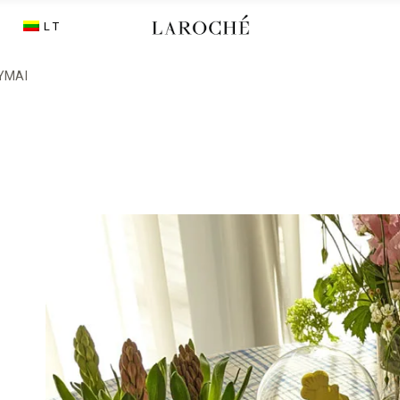
LT
CHE
YMAI
CTS
 LAROCHE
TORY
DS
GENS