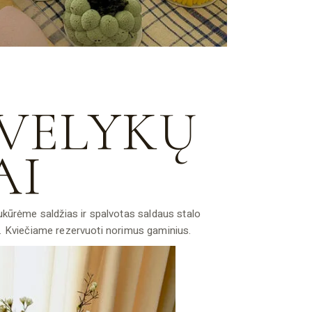
VELYKŲ
AI
ukūrėme saldžias ir spalvotas saldaus stalo
. Kviečiame rezervuoti norimus gaminius.