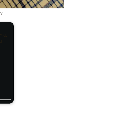
Y:
LYKŲ
I