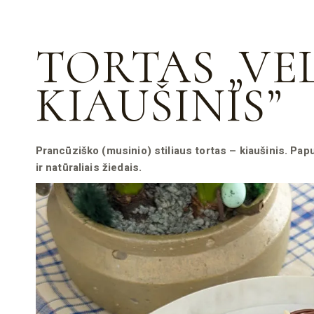
TORTAS „VE
KIAUŠINIS”
Prancūziško (musinio) stiliaus tortas – kiaušinis. Pap
ir natūraliais žiedais.