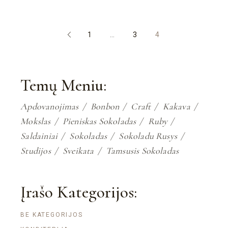
ĮRAŠŲ
1
…
3
4
PUSLAPIAVIMAS
Temų Meniu:
Apdovanojimas
Bonbon
Craft
Kakava
Mokslas
Pieniskas Sokoladas
Ruby
Saldainiai
Sokoladas
Sokoladu Rusys
Studijos
Sveikata
Tamsusis Sokoladas
Įrašo Kategorijos:
BE KATEGORIJOS