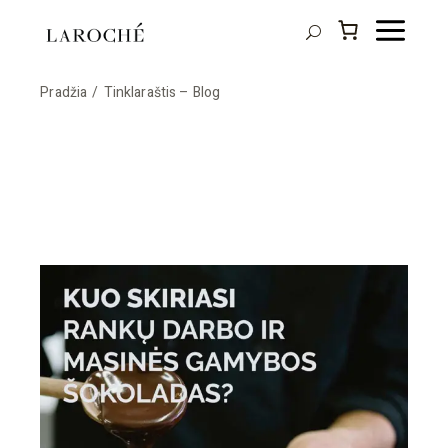
Skip
to
the
content
Pradžia
Tinklaraštis – Blog