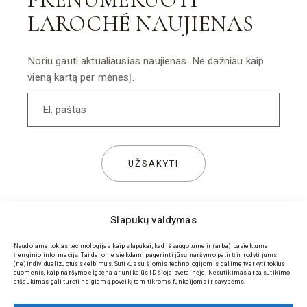
LAROCHÉ NAUJIENAS
Noriu gauti aktualiausias naujienas. Ne dažniau kaip
vieną kartą per mėnesį.
UŽSAKYTI
Slapukų valdymas
Naudojame tokias technologijas kaip slapukai, kad išsaugotume ir (arba) pasiektume
įrenginio informaciją. Tai darome siekdami pagerinti jūsų naršymo patirtį ir rodyti jums
(ne)individualizuotus skelbimus. Sutikus su šiomis technologijomis, galime tvarkyti tokius
duomenis, kaip naršymo elgsena ar unikalūs ID šioje svetainėje. Nesutikimas arba sutikimo
atšaukimas gali turėti neigiamą poveikį tam tikroms funkcijoms ir savybėms.